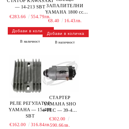
СТАТОР KAWASAKI
ЗАПАЛИТЕЛНИ
— 14-213 SBT
YAMAHA 1800 cc,
€283.66
554.79лв.
-2013 — LFR6A NGK
€8.40
16.43лв.
В наличност
В наличност
СТАРТЕР
РЕЛЕ РЕГУЛАТОР
YAMAHA SHO
YAMAHA — 15-408
4-TEC — 39-412
SBT
SBT
€302.00
€162.00
316.84лв.
590.66лв.