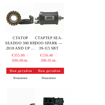
СТАТОР
СТАРТЕР SEA-
SEADOO 300 HP,
DOO SPARK —
2018 AND UP —
39-115 SBT
14-116 SBT
€355.86
€156.46
696.00лв.
306.01лв.
Виж детайли
Виж детайли
Неналичен
Неналичен