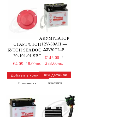
АКУМУЛАТОР
12V-30AH —
СТАРТ/СТОП
YB30CL-B
БУТОН SEADOO —
YUASA
39-101-01 SBT
€145.00
283.60лв.
€4.09
8.00лв.
Виж детайли
Неналичен
В наличност