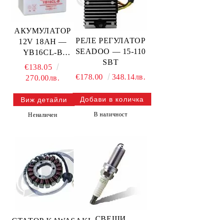
АКУМУЛАТОР
РЕЛЕ РЕГУЛАТОР
12V 18AH —
SEADOO — 15-110
YB16CL-B
SBT
YUASA
€138.05
€178.00
348.14лв.
270.00лв.
Виж детайли
В наличност
Неналичен
СВЕЩИ