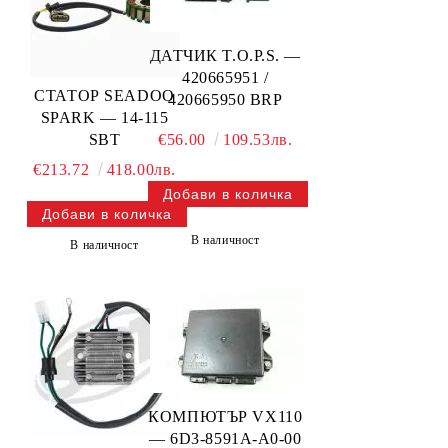
ДАТЧИК T.O.P.S. —
420665951 /
СТАТОР SEADOO
420665950 BRP
SPARK — 14-115
SBT
€56.00
109.53лв.
€213.72
418.00лв.
В наличност
В наличност
КОМПЮТЪР VX110
— 6D3-8591A-A0-00