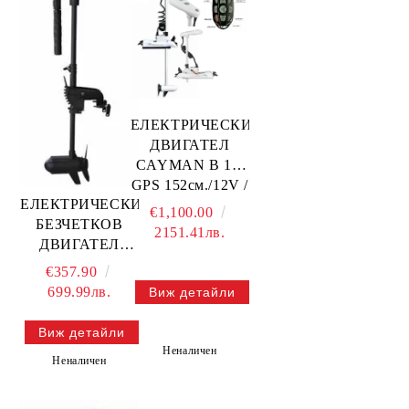
ЕЛЕКТРИЧЕСКИ
ДВИГАТЕЛ
CAYMAN B 1.6
GPS 152см./12V /
ЕЛЕКТРИЧЕСКИ
Бял/ — 50736-
€1,100.00
БЕЗЧЕТКОВ
152W HASWING
2151.41лв.
ДВИГАТЕЛ
PROTRUAR
€357.90
1.0HP/12V —
699.99лв.
Виж детайли
50744-90
HASWING
Виж детайли
Неналичен
Неналичен