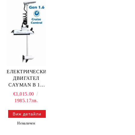
ЕЛЕКТРИЧЕСКИ
ДВИГАТЕЛ
CAYMAN B 1.6
GPS 137см./12V /
€1,015.00
Бял/ — 50736-
1985.17лв.
137W HASWING
Виж детайли
Неналичен