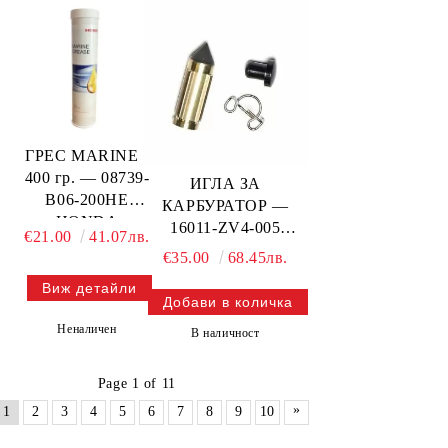
ГРЕС MARINE -
400 гр. — 08739-
ИГЛА ЗА
B06-200HE
КАРБУРАТОР —
HONDA
16011-ZV4-005
€21.00
41.07лв.
HONDA
€35.00
68.45лв.
Виж детайли
Неналичен
В наличност
Page 1 of 11
»
1
2
3
4
5
6
7
8
9
10