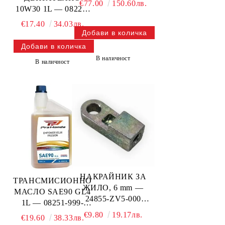
€77.00
150.60лв.
10W30 1L — 08221-
999-110PRO HONDA
€17.40
34.03лв.
В наличност
В наличност
НАКРАЙНИК ЗА
ТРАНСМИСИОННО
ЖИЛО, 6 mm —
МАСЛО SAE90 GL4
24855-ZV5-000
1L — 08251-999-
HONDA
102PRO HONDA
€9.80
19.17лв.
€19.60
38.33лв.