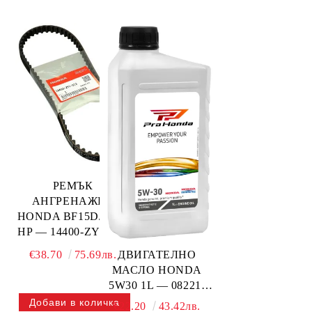
РЕМЪК
АНГРЕНАЖЕН
HONDA BF15D/BF20
HP — 14400-ZY1-013
HONDA
€38.70
75.69лв.
ДВИГАТЕЛНО
МАСЛО HONDA
5W30 1L — 08221-
777-100PRO HONDA
€22.20
43.42лв.