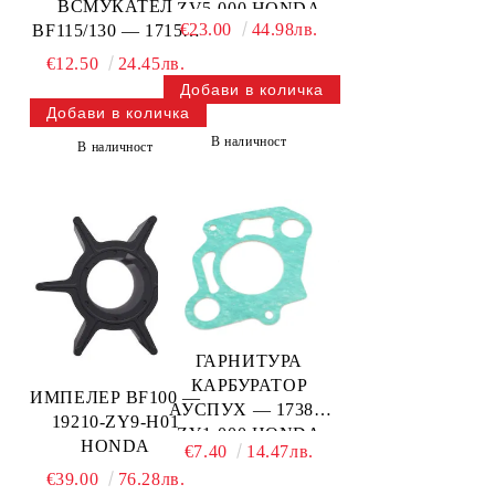
ВСМУКАТЕЛ
ZV5-000 HONDA
€23.00
44.98лв.
BF115/130 — 17151-
ZW5-000 HONDA
€12.50
24.45лв.
В наличност
В наличност
ГАРНИТУРА
КАРБУРАТОР
ИМПЕЛЕР BF100 —
АУСПУХ — 17384-
19210-ZY9-H01
ZY1-000 HONDA
HONDA
€7.40
14.47лв.
€39.00
76.28лв.