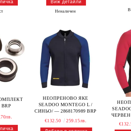
Виж детайли
В
ст
Неналичен
НЕОПРЕНОВО ЯКЕ
КОМПЛЕКТ
НЕОП
SEADOO MONTEGO L /
5 BRP
SEADOO
СИНЬО/ — 2868170989 BRP
ЧЕРВЕНО
.70лв.
€132.50
259.15лв.
€132