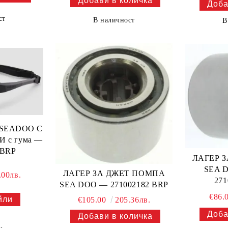
ст
В наличност
В
 SEADOO С
 с гума —
 BRP
ЛАГЕР 
SEA 
ЛАГЕР ЗА ДЖЕТ ПОМПА
.00лв.
271
SEA DOO — 271002182 BRP
€86.
йли
€105.00
205.36лв.