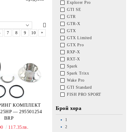
Explorer Pro
GTI SE
GTR
GTR-X
GTX
»
6
7
8
9
10
GTX Limited
GTX Pro
RXP-X
RXT-X
Spark
Spark Trixx
Wake Pro
GTI Standard
FISH PRO SPORT
РИНГ КОМПЛЕКТ
Брой хора
25HP — 295501254
BRP
1
2
00
117.35лв.