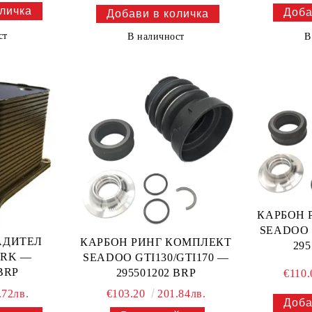
ст
В
В наличност
КАРБОН 
SEADOO 
АДИТЕЛ
КАРБОН РИНГ КОМПЛЕКТ
295
ARK —
SEADOO GTI130/GTI170 —
 BRP
295501202 BRP
€110
.72лв.
€103.20
201.84лв.