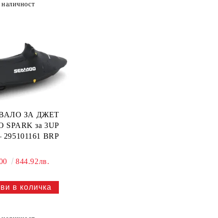
 наличност
ВАЛО ЗА ДЖЕТ
 SPARK за 3UP
— 295101161 BRP
.00
844.92лв.