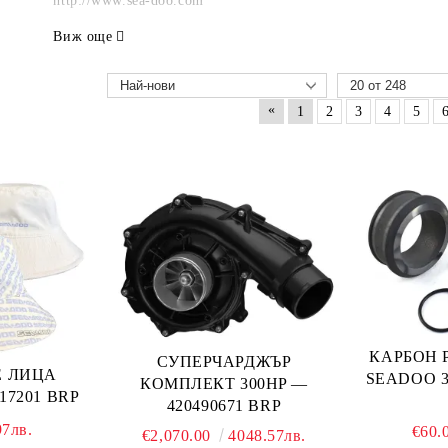
http://www.sea-doo.com
Виж още
«
1
2
3
4
5
КАРБОН 
СУПЕРЧАРДЖЪР
Е ЛИЦА
SEADOO 3
КОМПЛЕКТ 300HP —
17201 BRP
420490671 BRP
97лв.
€60.
€2,070.00
4048.57лв.