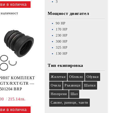
3
Мощност двигател
 наличност
90
HP
170
HP
230
HP
300
HP
325
HP
130
HP
Тип екипировка
Жилетки
Облекло
Обувки
РИНГ КОМПЛЕКТ
GTX/RXT/GTR —
Очила
Ръкавици
Шапки
501204 BRP
Неопрени
Шал
.00
215.14лв.
Сакове, раници, чанти