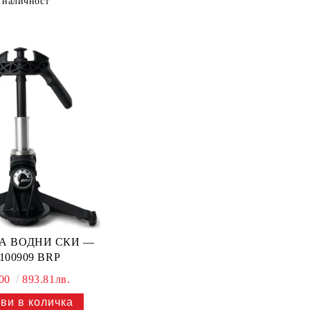
 наличност
А ВОДНИ СКИ —
100909 BRP
.00
893.81лв.