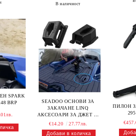
В
н
В наличност
ЕН SPARK
SEADOO ОСНОВИ ЗА
148 BRP
ПИЛОН З
ЗАКАЧАНЕ LINQ
295
.01лв.
АКСЕСОАРИ ЗА ДЖЕТ —
295100858 BRP
€457
€14.20
27.77лв.