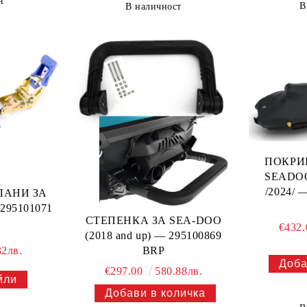
н
В
В наличност
ПОКРИ
SEADOO
/2024/ 
ЛАНИ ЗА
95101071
СТЕПЕНКА ЗА SEA-DOO
€432
(2018 and up) — 295100869
BRP
32лв.
€297.00
580.88лв.
йли