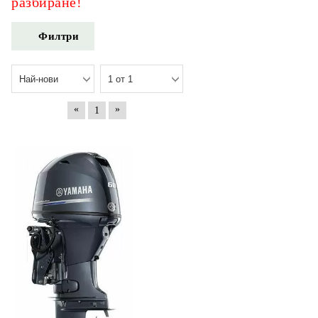
разбиране!
Филтри
«
»
1