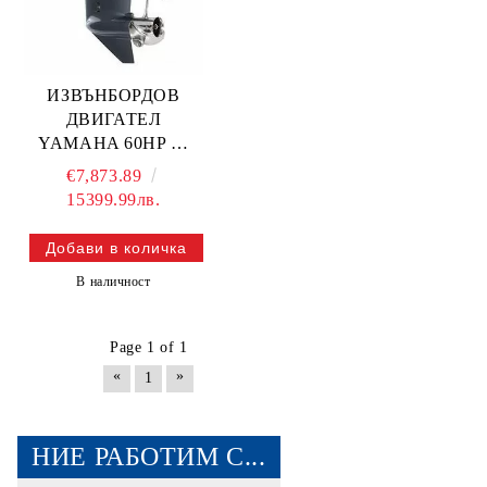
ИЗВЪНБОРДОВ
ДВИГАТЕЛ
YAMAHA 60HP —
FT60GETL YAMAHA
€7,873.89
15399.99лв.
В наличност
Page 1 of 1
«
»
1
НИЕ РАБОТИМ С...