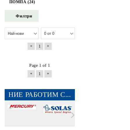
ПОМПА (24)
Филтри
«
»
1
Page 1 of 1
«
»
1
НИЕ РАБОТИМ С...