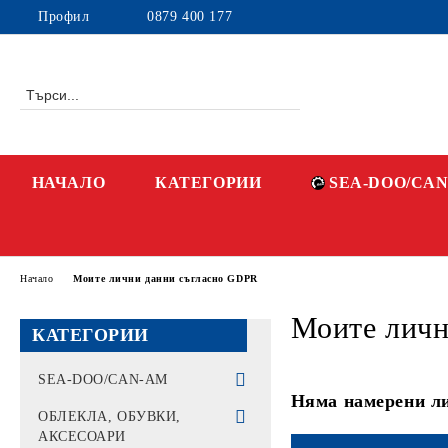
Профил
0879 400 177
НАЧАЛО
КАТЕГОРИИ
SEA-DOO/CA
Начало
Моите лични данни съгласно GDPR
Моите личн
КАТЕГОРИИ
SEA-DOO/CAN-AM
Няма намерени ли
ВОДНИ ДЖЕТОВЕ -
ОБЛЕКЛА, ОБУВКИ,
PWC
АКСЕСОАРИ