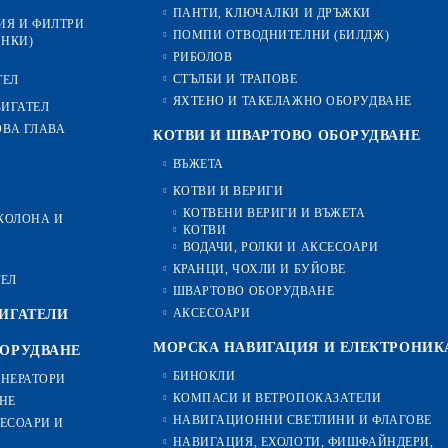
ПАНТИ, КЛЮЧАЛКИ И ДРЪЖКИ
ИЯ И ФИЛТРИ
ПОМПИ ОТВОДНИТЕЛНИ (БИЛДЖ)
ИНКИ)
РИБОЛОВ
СТЪЛБИ И ТРАПОВЕ
ТЕЛ
ЯХТЕНО И ТАКЕЛАЖНО ОБОРУДВАНЕ
ВИГАТЕЛ
ОВА ГЛАВА
КОТВИ И ШВАРТОВО ОБОРУДВАНЕ
ВЪЖЕТА
КОТВИ И ВЕРИГИ
КОТВЕНИ ВЕРИГИ И ВЪЖЕТА
-КОЛОНА И
КОТВИ
ВОДАЧИ, РОЛКИ И АКСЕСОАРИ
КРАНЦИ, ЧОХЛИ И БУЙОВЕ
ТЕЛ
ШВАРТОВО ОБОРУДВАНЕ
АКСЕСОАРИ
ИГАТЕЛИ
МОРСКА НАВИГАЦИЯ И ЕЛЕКТРОНИК
БОРУДВАНЕ
БИНОКЛИ
ЕНЕРАТОРИ
КОМПАСИ И ВЕТРОПОКАЗАТЕЛИ
НЕ
НАВИГАЦИОННИ СВЕТЛИНИ И ФЛАГОВЕ
ЕСОАРИ И
НАВИГАЦИЯ, ЕХОЛОТИ, ФИШФАЙНДЕРИ,