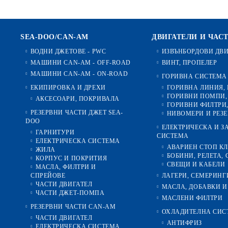
ЯХТЕНО И
КОРПУС, ПОКРИВАЛА,
ТАКЕЛАЖНО
АКСЕСОАРИ И
ОБОРУДВАНЕ
ИНСТРУМЕНТИ
SEA-DOO/CAN-AM
ДВИГАТЕЛИ И ЧАС
ВОДНИ ДЖЕТОВЕ - PWC
ИЗВЪНБОРДОВИ ДВ
МАСЛА И ФИЛТРИ
МАШИНИ CAN-AM - OFF-ROAD
ВИНТ, ПРОПЕЛЕР
РЕЗЕРВНИ ЧАСТИ
МАШИНИ CAN-AM - ON-ROAD
ГОРИВНА СИСТЕМА
ДЖЕТ
ЕКИПИРОВКА И ДРЕХИ
ГОРИВНА ЛИНИЯ,
ГОРИВНИ ПОМПИ,
АКСЕСОАРИ, ПОКРИВАЛА
ТРАНСМИСИЯ
ГОРИВНИ ФИЛТРИ,
РЕЗЕРВНИ ЧАСТИ ДЖЕТ SEA-
НИВОМЕРИ И РЕЗ
ЧАСТИ САМО ЗА 2Т-
DOO
ЕЛЕКТРИЧЕСКА И 
модели
ГАРНИТУРИ
СИСТЕМА
ЕЛЕКТРИЧЕСКА СИСТЕМА
АВАРИЕН СТОП К
ЖИЛА
БОБИНИ, РЕЛЕТА, 
КОРПУС И ПОКРИТИЯ
СВЕЩИ И КАБЕЛИ
МАСЛА, ФИЛТРИ И
СПРЕЙОВЕ
ЛАГЕРИ, СЕМЕРИНГ
ЧАСТИ ДВИГАТЕЛ
МАСЛА, ДОБАВКИ И
ЧАСТИ ДЖЕТ-ПОМПА
МАСЛЕНИ ФИЛТРИ
РЕЗЕРВНИ ЧАСТИ CAN-AM
ОХЛАДИТЕЛНА СИС
ЧАСТИ ДВИГАТЕЛ
АНТИФРИЗ
ЕЛЕКТРИЧЕСКА СИСТЕМА