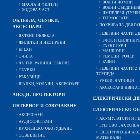
ВОДНИ ПОМПИ
МАСЛА И ФИЛТРИ
ВОДНИ СЪЕДИНЕН
ХОДОВА ЧАСТ
ИМПЕЛЕРИ (ТУРБ
ТЕРМОСТАТИ
ОБЛЕКЛА, ОБУВКИ,
ПОКРИВАЛА ДВИГА
АКСЕСОАРИ
РЕЗЕРВНИ ЧАСТИ Д
ЯХТЕНИ ОБЛЕКЛА
БЛОК И ЦИЛИНДР
ЖИЛЕТКИ И НЕОПРЕНИ
ГАРНИТУРИ
ДРЕХИ
МАНШОНИ
ОЧИЛА
РЕМЪЦИ, РОЛКИ
РАЗНИ
ЧАНТИ, РАНИЦИ, САКОВЕ
РЕЗЕРВНИ ЧАСТИ Z
ОБУВКИ
ТОРПЕДА
РЪКАВИЦИ
УРЕДИ, ДАТЧИЦИ
ШАПКИ, КОЛАНИ, АКСЕСОАРИ
АКСЕСОАРИ ДВИГА
АНОДИ, ПРОТЕКТОРИ
ЕЛЕКТРИЧЕСКИ ДВ
ИНТЕРИОР И ОЗВУЧАВАНЕ
ЕЛЕКТРИЧЕСКО О
АКСЕСОАРИ
АКУМУЛАТОРИ И Г
АУДИОСИСТЕМИ
БРЕГОВО ЗАХРАНВА
КУХНЕНСКО ОБОРУДВАНЕ
ЕЛЕКТРИЧЕСКИ АКС
ОСВЕТЛЕНИЕ
МАТЕРИАЛИ