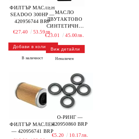
ФИЛТЪР МАСЛЕН
МАСЛО
SEADOO 300HP —
ДВУТАКТОВО
420956744 BRP
СИНТЕТИЧНО
€27.40
53.59лв.
0.946L — 779281
€23.01
45.00лв.
BRP
Виж детайли
В наличност
Неналичен
О-РИНГ —
420950860 BRP
ФИЛТЪР МАСЛЕН
— 420956741 BRP
€5.20
10.17лв.