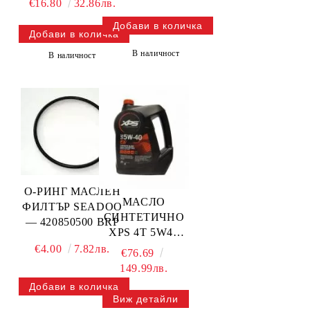
€16.80
32.86лв.
В наличност
В наличност
О-РИНГ МАСЛЕН
МАСЛО
ФИЛТЪР SEADOO
СИНТЕТИЧНО
— 420850500 BRP
XPS 4T 5W40
3,785L — 779291
€4.00
7.82лв.
€76.69
BRP
149.99лв.
Виж детайли