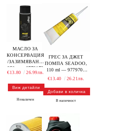
МАСЛО ЗА
КОНСЕРВАЦИЯ
ГРЕС ЗА ДЖЕТ
/ЗАЗИМЯВАНЕ/
ПОМПА SEADOO,
350 г — 9779173
110 ml — 9779703
€13.80
26.99лв.
BRP
BRP
€13.40
26.21лв.
Виж детайли
Неналичен
В наличност