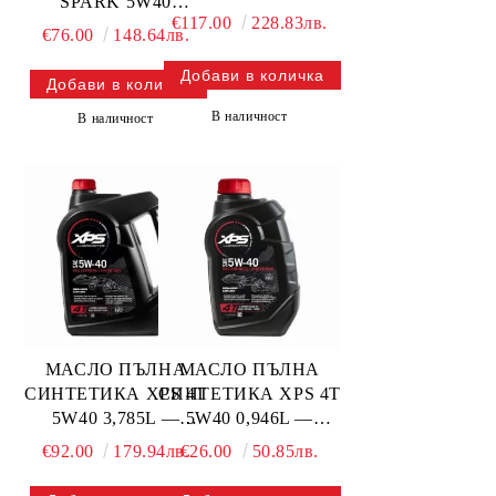
SPARK 5W40
СИНТЕТИКА
€117.00
228.83лв.
ПЪЛНА
1500+CC — 9779950
€76.00
148.64лв.
СИНТЕТИКА
BRP
900+CC — 9779951
BRP
В наличност
В наличност
МАСЛО ПЪЛНА
МАСЛО ПЪЛНА
СИНТЕТИКА XPS 4T
СИНТЕТИКА XPS 4T
5W40 3,785L —
5W40 0,946L —
9779901 BRP
9779900 BRP
€92.00
179.94лв.
€26.00
50.85лв.