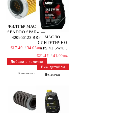
ФИЛТЪР МАСЛЕН
SEADOO SPARK —
МАСЛО
420956123 BRP
СИНТЕТИЧНО
€17.40
34.03лв.
XPS 4T 5W40
0,946L — 779290
€21.47
41.99лв.
BRP
Виж детайли
В наличност
Неналичен