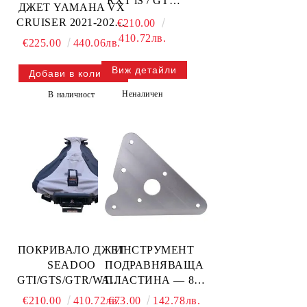
RXT iS / GTX
ДЖЕТ YAMAHA VX
Ltd iS —
CRUISER 2021-2023 /
€210.00
111WS118-V SBT
вентилирано/ —
410.72лв.
€225.00
440.06лв.
111WS425-V SBT
Виж детайли
Неналичен
В наличност
ПОКРИВАЛО ДЖЕТ
ИНСТРУМЕНТ
SEADOO
ПОДРАВНЯВАЩА
GTI/GTS/GTR/WAKE
ПЛАСТИНА — 80-
2010-2017 г /
103-05 SBT
€210.00
410.72лв.
€73.00
142.78лв.