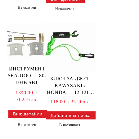
Неналичен
Неналичен
ИНСТРУМЕНТ
SEA-DOO — 80-
КЛЮЧ ЗА ДЖЕТ
103B SBT
KAWASAKI /
HONDA — 12-121G
€390.00
SBT
762.77лв.
€18.00
35.20лв.
Виж детайли
Неналичен
В наличност