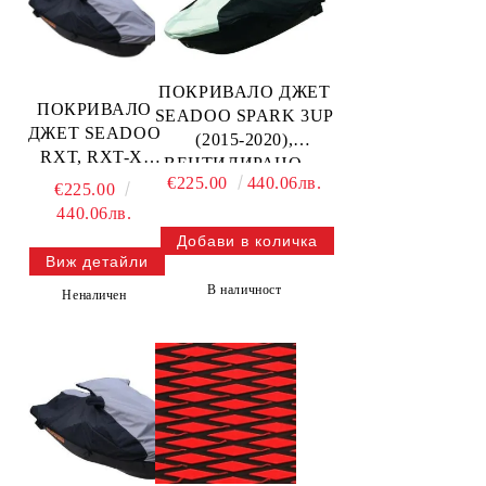
ПОКРИВАЛО ДЖЕТ
ПОКРИВАЛО
SEADOO SPARK 3UP
ДЖЕТ SEADOO
(2015-2020),
RXT, RXT-X,
ВЕНТИЛИРАНО —
GTX, WAKE
€225.00
440.06лв.
111WS120-V SBT
€225.00
PRO (2018-2024),
440.06лв.
ВЕНТИЛИРАНО
— 111WS123-V
Виж детайли
SBT
В наличност
Неналичен