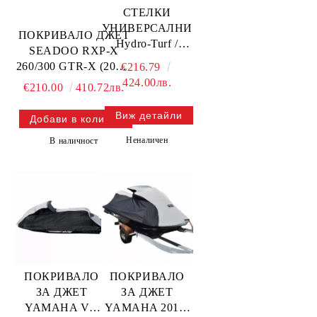
СТЕЛКИ
УНИВЕРСАЛНИ
ПОКРИВАЛО ДЖЕТ
Hydro-Turf /
SEADOO RXP-X
ЧЕРВЕНО-
260/300 GTR-X (2012-
€216.79
ЧЕРНО/
2018),
424.00лв.
€210.00
410.72лв.
1050x1600мм. —
ВЕНТИЛИРАНО —
SHT40PCD-
111WS116-V SBT
Виж детайли
RDBK SBT
Неналичен
В наличност
ПОКРИВАЛО
ПОКРИВАЛО
ЗА ДЖЕТ
ЗА ДЖЕТ
YAMAHA VX
YAMAHA 2012-