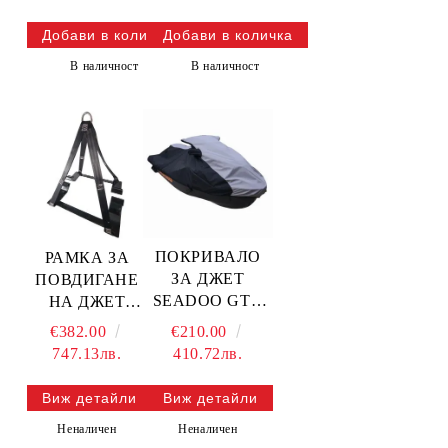
вентилирано/ —
111WS113-V SBT
В наличност
В наличност
ПОКРИВАЛО
РАМКА ЗА
ЗА ДЖЕТ
ПОВДИГАНЕ
SEADOO GTX
НА ДЖЕТ
155/215, GTX
2000lbs — 12-510
€210.00
€382.00
LTD 215/230/300,
SBT
410.72лв.
747.13лв.
RXT 215/260/300,
WAKE PRO
Виж детайли
Виж детайли
215/230, 2010-
Неналичен
Неналичен
2017 —