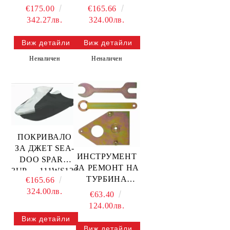
2015-2017 GP
2022
€175.00
€165.66
1800 —
FX/HO/SHO/CRUISER
342.27лв.
324.00лв.
111WS423 SBT
— 111WS422
SBT
Виж детайли
Виж детайли
Неналичен
Неналичен
ПОКРИВАЛО
ЗА ДЖЕТ SEA-
ИНСТРУМЕНТ
DOO SPARK
ЗА РЕМОНТ НА
3UP — 111WS120
ТУРБИНА
€165.66
SBT
SEADOO
324.00лв.
€63.40
(300HP) — 80-
124.00лв.
116 SBT
Виж детайли
Виж детайли