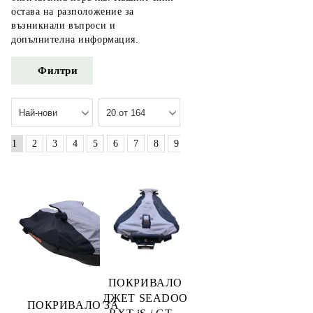
остава на разположение за
възникнали въпроси и
допълнителна информация.
Филтри
»
1
2
3
4
5
6
7
8
9
ПОКРИВАЛО
ДЖЕТ SEADOO
ПОКРИВАЛО ЗА