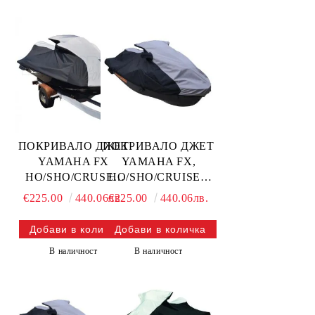
111WS114-V SBT
ПОКРИВАЛО ДЖЕТ
ПОКРИВАЛО ДЖЕТ
YAMAHA FX,
YAMAHA FX
HO/SHO/CRUISER
HO/SHO/CRUSER
(2008-2011),
(2012-2022),
€225.00
440.06лв.
€225.00
440.06лв.
ВЕНТИЛИРАНО —
ВЕНТИЛИРАНО —
111WS418-V SBT
111WS422-V SBT
В наличност
В наличност