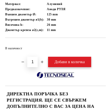
Материал:
Алуминий
Предназначение:
Аноди РУЛЯ
Външен диаметър Ø:
125
mm
Вътрешен диаметър ø1(b):
30
mm
Височина h:
26
mm
Диаметър крепеж ø2(c,m):
11
mm
Добави в желани
В наличност
ДИРЕКТНА ПОРЪЧКА БЕЗ
РЕГИСТРАЦИЯ. ЩЕ СЕ СВЪРЖЕМ
ДОПЪЛНИТЕЛНО С ВАС ЗА ЦЕНА НА