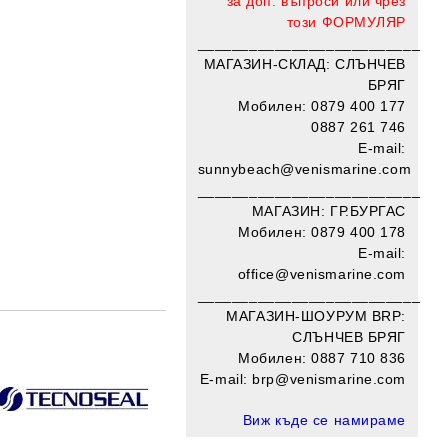
за доп. въпроси или чрез
този
ФОРМУЛЯР
__________________________
МАГАЗИН-СКЛАД: СЛЪНЧЕВ
БРЯГ
Мобилен: 0879 400 177
0887 261 746
E-mail:
sunnybeach@venismarine.com
__________________________
МАГАЗИН: ГР.БУРГАС
Мобилен: 0879 400 178
E-mail:
office@venismarine.com
____________________
______
МАГАЗИН-ШОУРУМ BRP:
СЛЪНЧЕВ БРЯГ
Добави в желани
Мобилен:
0887 710 836
E-mail: brp@venismarine.com
Виж къде се намираме