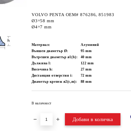
VOLVO PENTA OEM# 876286, 851983
Ø3=58 mm
Ø4=7 mm
Материал:
Алуминий
Външен диаметър Ø:
95
mm
Вътрешен диаметър ø1(b):
40
mm
Дължина l:
122
mm
Височина h:
27
mm
Дистанция отверстия i:
72
mm
Диаметър крепеж ø2(c,m):
88
mm
В наличност