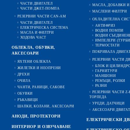
ЧАСТИ ДВИГАТЕЛ
МАСЛА, ДОБАВКИ И
ЧАСТИ ДЖЕТ-ПОМПА
МАСЛЕНИ ФИЛТРИ
РЕЗЕРВНИ ЧАСТИ CAN-AM
ОХЛАДИТЕЛНА СИС
ЧАСТИ ДВИГАТЕЛ
АНТИФРИЗ
ЕЛЕКТРИЧЕСКА СИСТЕМА
ВОДНИ ПОМПИ
МАСЛА И ФИЛТРИ
ВОДНИ СЪЕДИНЕН
ХОДОВА ЧАСТ
ИМПЕЛЕРИ (ТУРБ
ТЕРМОСТАТИ
ОБЛЕКЛА, ОБУВКИ,
ПОКРИВАЛА ДВИГА
АКСЕСОАРИ
РЕЗЕРВНИ ЧАСТИ Д
ЯХТЕНИ ОБЛЕКЛА
БЛОК И ЦИЛИНДР
ЖИЛЕТКИ И НЕОПРЕНИ
ГАРНИТУРИ
ДРЕХИ
МАНШОНИ
ОЧИЛА
РЕМЪЦИ, РОЛКИ
РАЗНИ
ЧАНТИ, РАНИЦИ, САКОВЕ
РЕЗЕРВНИ ЧАСТИ Z
ОБУВКИ
ТОРПЕДА
РЪКАВИЦИ
УРЕДИ, ДАТЧИЦИ
ШАПКИ, КОЛАНИ, АКСЕСОАРИ
АКСЕСОАРИ ДВИГА
АНОДИ, ПРОТЕКТОРИ
ЕЛЕКТРИЧЕСКИ ДВ
ИНТЕРИОР И ОЗВУЧАВАНЕ