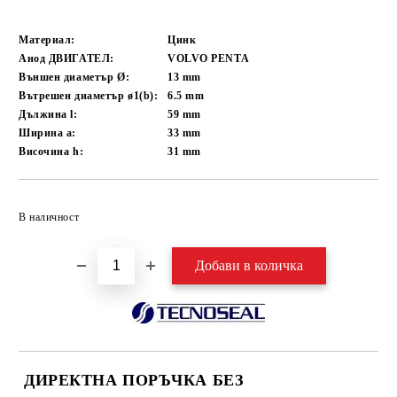
Материал:
Цинк
Анод ДВИГАТЕЛ:
VOLVO PENTA
Външен диаметър Ø:
13
mm
Вътрешен диаметър ø1(b):
6.5
mm
Дължина l:
59
mm
Ширина a:
33
mm
Височина h:
31
mm
Добави в желани
В наличност
ДИРЕКТНА ПОРЪЧКА БЕЗ