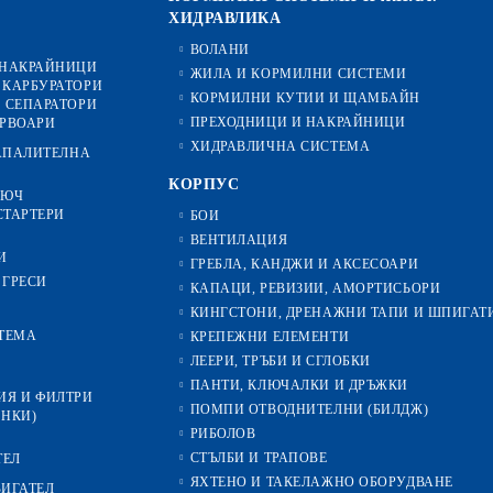
ХИДРАВЛИКА
ВОЛАНИ
 НАКРАЙНИЦИ
ЖИЛА И КОРМИЛНИ СИСТЕМИ
 КАРБУРАТОРИ
КОРМИЛНИ КУТИИ И ЩАМБАЙН
 СЕПАРАТОРИ
ПРЕХОДНИЦИ И НАКРАЙНИЦИ
ЕРВОАРИ
ХИДРАВЛИЧНА СИСТЕМА
ЗАПАЛИТЕЛНА
КОРПУС
ЛЮЧ
СТАРТЕРИ
БОИ
ВЕНТИЛАЦИЯ
И
ГРЕБЛА, КАНДЖИ И АКСЕСОАРИ
 ГРЕСИ
КАПАЦИ, РЕВИЗИИ, АМОРТИСЬОРИ
КИНГСТОНИ, ДРЕНАЖНИ ТАПИ И ШПИГАТ
ТЕМА
КРЕПЕЖНИ ЕЛЕМЕНТИ
ЛЕЕРИ, ТРЪБИ И СГЛОБКИ
ПАНТИ, КЛЮЧАЛКИ И ДРЪЖКИ
ИЯ И ФИЛТРИ
ПОМПИ ОТВОДНИТЕЛНИ (БИЛДЖ)
ИНКИ)
РИБОЛОВ
СТЪЛБИ И ТРАПОВЕ
ТЕЛ
ЯХТЕНО И ТАКЕЛАЖНО ОБОРУДВАНЕ
ВИГАТЕЛ