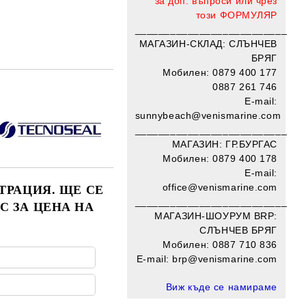
за доп. въпроси или чрез
този
ФОРМУЛЯР
__________________________
МАГАЗИН-СКЛАД: СЛЪНЧЕВ
БРЯГ
Мобилен: 0879 400 177
0887 261 746
Добави в желани
E-mail:
sunnybeach@venismarine.com
__________________________
МАГАЗИН: ГР.БУРГАС
Мобилен: 0879 400 178
E-mail:
office@venismarine.com
ТРАЦИЯ. ЩЕ СЕ
____________________
______
С ЗА ЦЕНА НА
МАГАЗИН-ШОУРУМ BRP:
СЛЪНЧЕВ БРЯГ
Мобилен:
0887 710 836
E-mail: brp@venismarine.com
Виж къде се намираме