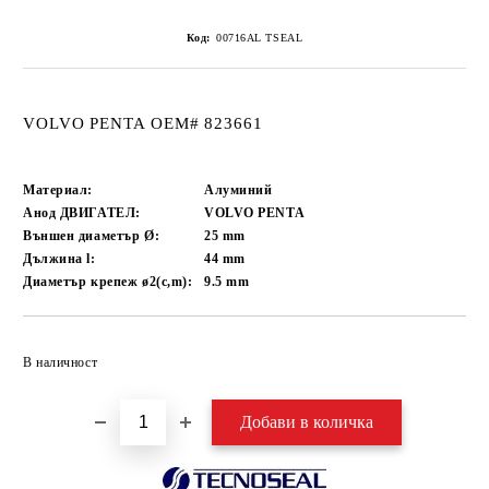
Код:
00716AL TSEAL
VOLVO PENTA OEM# 823661
Материал:
Алуминий
Анод ДВИГАТЕЛ:
VOLVO PENTA
Външен диаметър Ø:
25
mm
Дължина l:
44
mm
Диаметър крепеж ø2(c,m):
9.5
mm
Добави в желани
В наличност