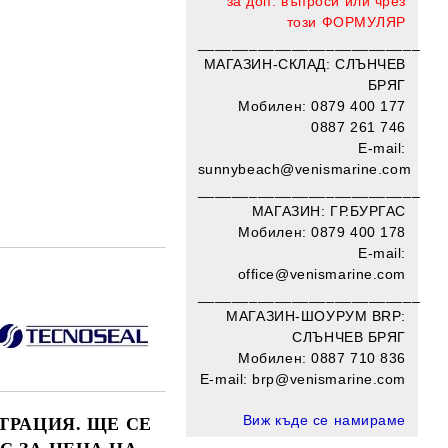
за доп. въпроси или чрез
този
ФОРМУЛЯР
__________________________
МАГАЗИН-СКЛАД: СЛЪНЧЕВ
БРЯГ
Мобилен: 0879 400 177
0887 261 746
E-mail:
sunnybeach@venismarine.com
__________________________
МАГАЗИН: ГР.БУРГАС
Мобилен: 0879 400 178
E-mail:
office@venismarine.com
Добави в желани
____________________
______
МАГАЗИН-ШОУРУМ BRP:
СЛЪНЧЕВ БРЯГ
Мобилен:
0887 710 836
E-mail: brp@venismarine.com
Виж къде се намираме
ТРАЦИЯ. ЩЕ СЕ