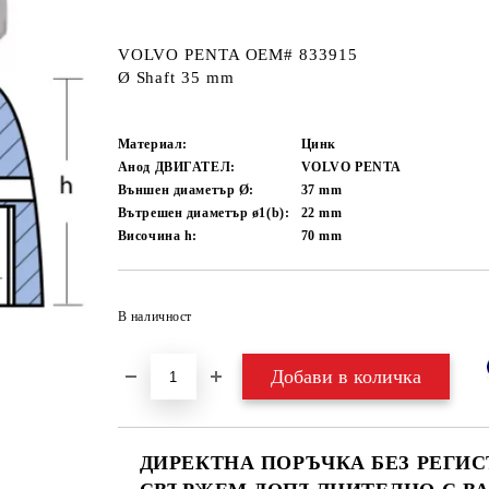
VOLVO PENTA OEM# 833915
Ø Shaft 35 mm
Материал:
Цинк
Анод ДВИГАТЕЛ:
VOLVO PENTA
Външен диаметър Ø:
37
mm
Вътрешен диаметър ø1(b):
22
mm
Височина h:
70
mm
В наличност
ДИРЕКТНА ПОРЪЧКА БЕЗ РЕГИС