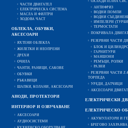
ОХЛАДИТЕЛНА СИС
ЧАСТИ ДВИГАТЕЛ
АНТИФРИЗ
ЕЛЕКТРИЧЕСКА СИСТЕМА
ВОДНИ ПОМПИ
МАСЛА И ФИЛТРИ
ВОДНИ СЪЕДИНЕН
ХОДОВА ЧАСТ
ИМПЕЛЕРИ (ТУРБ
ТЕРМОСТАТИ
ОБЛЕКЛА, ОБУВКИ,
ПОКРИВАЛА ДВИГА
АКСЕСОАРИ
РЕЗЕРВНИ ЧАСТИ Д
ЯХТЕНИ ОБЛЕКЛА
БЛОК И ЦИЛИНДР
ЖИЛЕТКИ И НЕОПРЕНИ
ГАРНИТУРИ
ДРЕХИ
МАНШОНИ
ОЧИЛА
РЕМЪЦИ, РОЛКИ
РАЗНИ
ЧАНТИ, РАНИЦИ, САКОВЕ
РЕЗЕРВНИ ЧАСТИ Z
ОБУВКИ
ТОРПЕДА
РЪКАВИЦИ
УРЕДИ, ДАТЧИЦИ
ШАПКИ, КОЛАНИ, АКСЕСОАРИ
АКСЕСОАРИ ДВИГА
АНОДИ, ПРОТЕКТОРИ
ЕЛЕКТРИЧЕСКИ ДВ
ИНТЕРИОР И ОЗВУЧАВАНЕ
ЕЛЕКТРИЧЕСКО О
АКСЕСОАРИ
АКУМУЛАТОРИ И Г
АУДИОСИСТЕМИ
БРЕГОВО ЗАХРАНВА
КУХНЕНСКО ОБОРУДВАНЕ