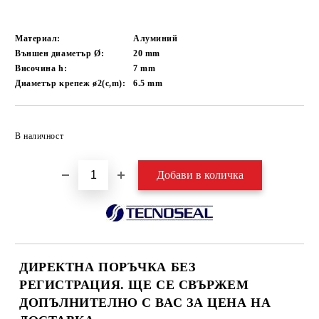
Материал:
Алуминий
Външен диаметър Ø:
20
mm
Височина h:
7
mm
Диаметър крепеж ø2(c,m):
6.5
mm
Добави в желани
В наличност
ДИРЕКТНА ПОРЪЧКА БЕЗ
РЕГИСТРАЦИЯ. ЩЕ СЕ СВЪРЖЕМ
ДОПЪЛНИТЕЛНО С ВАС ЗА ЦЕНА НА