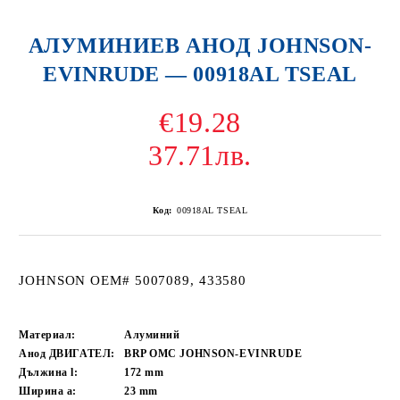
АЛУМИНИЕВ АНОД JOHNSON-
EVINRUDE — 00918AL TSEAL
€19.28
37.71лв.
Код:
00918AL TSEAL
JOHNSON OEM# 5007089, 433580
Материал:
Алуминий
Анод ДВИГАТЕЛ:
BRP OMC JOHNSON-EVINRUDE
Дължина l:
172
mm
Ширина a:
23
mm