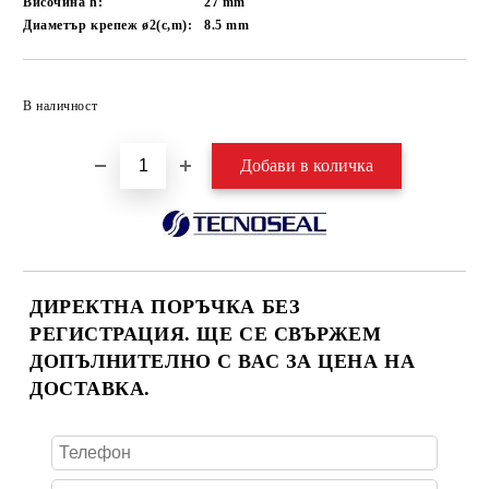
Височина h:
27
mm
Диаметър крепеж ø2(c,m):
8.5
mm
Добави в желани
В наличност
ДИРЕКТНА ПОРЪЧКА БЕЗ
РЕГИСТРАЦИЯ. ЩЕ СЕ СВЪРЖЕМ
ДОПЪЛНИТЕЛНО С ВАС ЗА ЦЕНА НА
ДОСТАВКА.