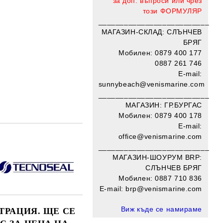
за доп. въпроси или чрез
този
ФОРМУЛЯР
__________________________
МАГАЗИН-СКЛАД: СЛЪНЧЕВ
БРЯГ
Мобилен: 0879 400 177
0887 261 746
E-mail:
sunnybeach@venismarine.com
__________________________
МАГАЗИН: ГР.БУРГАС
Мобилен: 0879 400 178
E-mail:
office@venismarine.com
Добави в желани
____________________
______
МАГАЗИН-ШОУРУМ BRP:
СЛЪНЧЕВ БРЯГ
Мобилен:
0887 710 836
E-mail: brp@venismarine.com
Виж къде се намираме
ТРАЦИЯ. ЩЕ СЕ