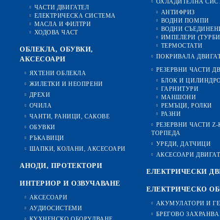
ОХЛАДИТЕЛНА СИС
ЧАСТИ ДВИГАТЕЛ
АНТИФРИЗ
ЕЛЕКТРИЧЕСКА СИСТЕМА
ВОДНИ ПОМПИ
МАСЛА И ФИЛТРИ
ВОДНИ СЪЕДИНЕН
ХОДОВА ЧАСТ
ИМПЕЛЕРИ (ТУРБ
ТЕРМОСТАТИ
ОБЛЕКЛА, ОБУВКИ,
ПОКРИВАЛА ДВИГА
АКСЕСОАРИ
РЕЗЕРВНИ ЧАСТИ Д
ЯХТЕНИ ОБЛЕКЛА
БЛОК И ЦИЛИНДР
ЖИЛЕТКИ И НЕОПРЕНИ
ГАРНИТУРИ
ДРЕХИ
МАНШОНИ
ОЧИЛА
РЕМЪЦИ, РОЛКИ
РАЗНИ
ЧАНТИ, РАНИЦИ, САКОВЕ
РЕЗЕРВНИ ЧАСТИ Z
ОБУВКИ
ТОРПЕДА
РЪКАВИЦИ
УРЕДИ, ДАТЧИЦИ
ШАПКИ, КОЛАНИ, АКСЕСОАРИ
АКСЕСОАРИ ДВИГА
АНОДИ, ПРОТЕКТОРИ
ЕЛЕКТРИЧЕСКИ ДВ
ИНТЕРИОР И ОЗВУЧАВАНЕ
ЕЛЕКТРИЧЕСКО О
АКСЕСОАРИ
АКУМУЛАТОРИ И Г
АУДИОСИСТЕМИ
БРЕГОВО ЗАХРАНВА
КУХНЕНСКО ОБОРУДВАНЕ