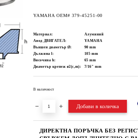
YAMAHA OEM# 379-45251-00
Материал:
Алуминий
Анод ДВИГАТЕЛ:
YAMAHA
Външен диаметър Ø:
90
mm
Дължина l:
105
mm
Височина h:
65
mm
Диаметър крепеж ø2(c,m):
7/16"
mm
В наличност
ДИРЕКТНА ПОРЪЧКА БЕЗ РЕГИС