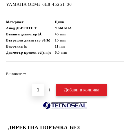
YAMAHA OEM# 6E8-45251-00
Материал:
Цинк
Анод ДВИГАТЕЛ:
YAMAHA
Външен диаметър Ø:
45
mm
Вътрешен диаметър ø1(b):
15
mm
Височина h:
11
mm
Диаметър крепеж ø2(c,m):
6.5
mm
Добави в желани
В наличност
ДИРЕКТНА ПОРЪЧКА БЕЗ