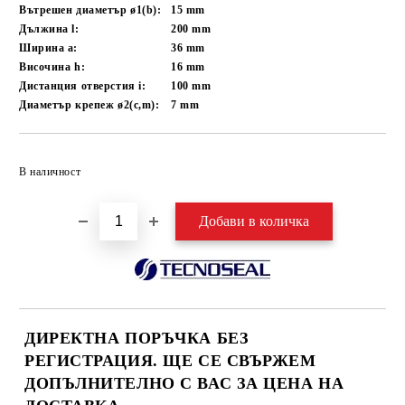
Вътрешен диаметър ø1(b):
15
mm
Дължина l:
200
mm
Ширина a:
36
mm
Височина h:
16
mm
Дистанция отверстия i:
100
mm
Диаметър крепеж ø2(c,m):
7
mm
Добави в желани
В наличност
ДИРЕКТНА ПОРЪЧКА БЕЗ
РЕГИСТРАЦИЯ. ЩЕ СЕ СВЪРЖЕМ
ДОПЪЛНИТЕЛНО С ВАС ЗА ЦЕНА НА