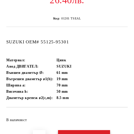
26.40лв.
Код:
01201 TSEAL
SUZUKI OEM# 55125-95301
Материал:
Цинк
Анод ДВИГАТЕЛ:
SUZUKI
Външен диаметър Ø:
61
mm
Вътрешен диаметър ø1(b):
19
mm
Ширина a:
70
mm
Височина h:
50
mm
Диаметър крепеж ø2(c,m):
8.5
mm
Добави в желани
В наличност