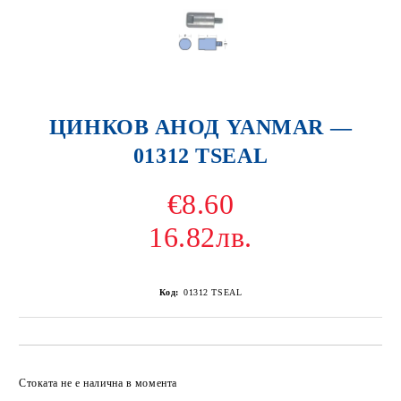
ЦИНКОВ АНОД YANMAR —
01312 TSEAL
€8.60
16.82лв.
Код:
01312 TSEAL
Добави в желани
Стоката не е налична в момента