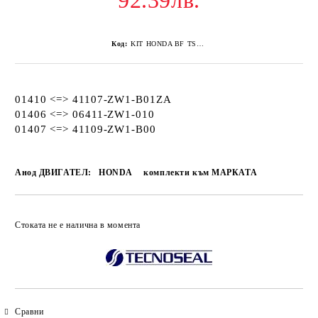
92.39лв.
Код:
KIT HONDA BF TSEAL
01410 <=> 41107-ZW1-B01ZA
01406 <=> 06411-ZW1-010
01407 <=> 41109-ZW1-B00
Анод ДВИГАТЕЛ:
HONDA
комплекти към МАРКАТА
Добави в желани
Стоката не е налична в момента
Сравни