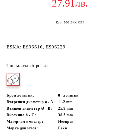
27.91лв.
Код:
500134X CEF
ESKA: ES96616, ES96229
Тип монтаж/профил:
Брой лопатки:
8
лопатки
Вътрешен диаметър ø - A:
11.2
mm
Външен диаметър Ø - B:
25.9
mm
Височина h - C:
38.5
mm
Материал импелер:
Неопрен
Марка двигател:
Eska