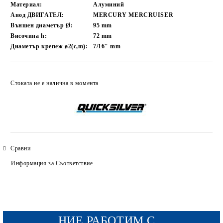
Материал:
Алуминий
Анод ДВИГАТЕЛ:
MERCURY MERCRUISER
Външен диаметър Ø:
95
mm
Височина h:
72
mm
Диаметър крепеж ø2(c,m):
7/16"
mm
Добави в желани
Стоката не е налична в момента
Сравни
Информация за Съответствие
НИЕ РАБОТИМ С...