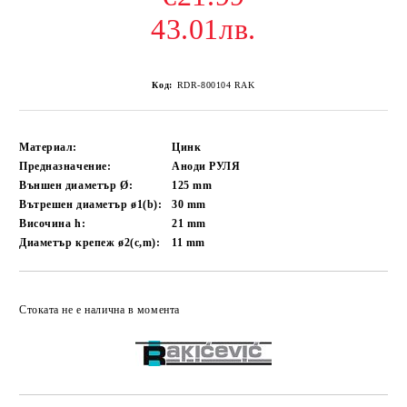
43.01лв.
Код:
RDR-800104 RAK
Материал:
Цинк
Предназначение:
Аноди РУЛЯ
Външен диаметър Ø:
125
mm
Вътрешен диаметър ø1(b):
30
mm
Височина h:
21
mm
Диаметър крепеж ø2(c,m):
11
mm
Добави в желани
Стоката не е налична в момента