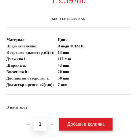
15.39лв.
Код:
FLP-800201 RAK
Материал:
Цинк
Предназначение:
Аноди ФЛАПС
Вътрешен диаметър ø1(b):
13
mm
Дължина l:
117
mm
Ширина a:
43
mm
Височина h:
20
mm
Дистанция отверстия i:
50
mm
Диаметър крепеж ø2(c,m):
7
mm
Добави в желани
В наличност