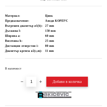
Материал:
Цинк
Предназначение:
Аноди КОРПУС
Вътрешен диаметър ø1(b):
27
mm
Дължина l:
150
mm
Ширина a:
60
mm
Височина h:
25
mm
Дистанция отверстия i:
80
mm
Диаметър крепеж ø2(c,m):
11
mm
Добави в желани
В наличност