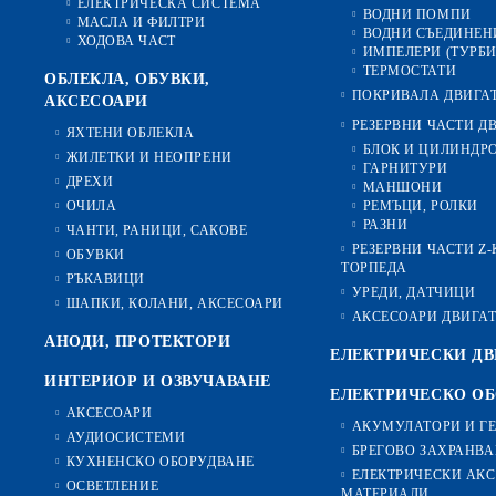
ЕЛЕКТРИЧЕСКА СИСТЕМА
ВОДНИ ПОМПИ
МАСЛА И ФИЛТРИ
ВОДНИ СЪЕДИНЕН
ХОДОВА ЧАСТ
ИМПЕЛЕРИ (ТУРБ
ТЕРМОСТАТИ
ОБЛЕКЛА, ОБУВКИ,
ПОКРИВАЛА ДВИГА
АКСЕСОАРИ
РЕЗЕРВНИ ЧАСТИ Д
ЯХТЕНИ ОБЛЕКЛА
БЛОК И ЦИЛИНДР
ЖИЛЕТКИ И НЕОПРЕНИ
ГАРНИТУРИ
ДРЕХИ
МАНШОНИ
ОЧИЛА
РЕМЪЦИ, РОЛКИ
РАЗНИ
ЧАНТИ, РАНИЦИ, САКОВЕ
РЕЗЕРВНИ ЧАСТИ Z
ОБУВКИ
ТОРПЕДА
РЪКАВИЦИ
УРЕДИ, ДАТЧИЦИ
ШАПКИ, КОЛАНИ, АКСЕСОАРИ
АКСЕСОАРИ ДВИГА
АНОДИ, ПРОТЕКТОРИ
ЕЛЕКТРИЧЕСКИ ДВ
ИНТЕРИОР И ОЗВУЧАВАНЕ
ЕЛЕКТРИЧЕСКО О
АКСЕСОАРИ
АКУМУЛАТОРИ И Г
АУДИОСИСТЕМИ
БРЕГОВО ЗАХРАНВА
КУХНЕНСКО ОБОРУДВАНЕ
ЕЛЕКТРИЧЕСКИ АКС
ОСВЕТЛЕНИЕ
МАТЕРИАЛИ