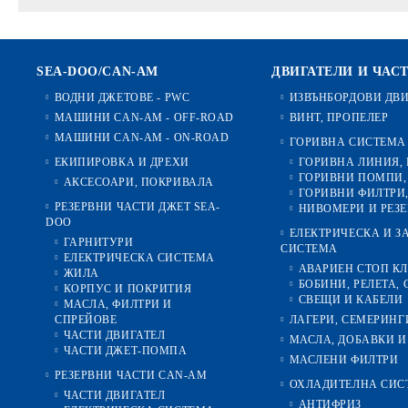
SEA-DOO/CAN-AM
ДВИГАТЕЛИ И ЧАС
ВОДНИ ДЖЕТОВЕ - PWC
ИЗВЪНБОРДОВИ ДВ
МАШИНИ CAN-AM - OFF-ROAD
ВИНТ, ПРОПЕЛЕР
МАШИНИ CAN-AM - ON-ROAD
ГОРИВНА СИСТЕМА
ЕКИПИРОВКА И ДРЕХИ
ГОРИВНА ЛИНИЯ,
ГОРИВНИ ПОМПИ,
АКСЕСОАРИ, ПОКРИВАЛА
ГОРИВНИ ФИЛТРИ,
РЕЗЕРВНИ ЧАСТИ ДЖЕТ SEA-
НИВОМЕРИ И РЕЗ
DOO
ЕЛЕКТРИЧЕСКА И 
ГАРНИТУРИ
СИСТЕМА
ЕЛЕКТРИЧЕСКА СИСТЕМА
АВАРИЕН СТОП К
ЖИЛА
БОБИНИ, РЕЛЕТА, 
КОРПУС И ПОКРИТИЯ
СВЕЩИ И КАБЕЛИ
МАСЛА, ФИЛТРИ И
СПРЕЙОВЕ
ЛАГЕРИ, СЕМЕРИНГ
ЧАСТИ ДВИГАТЕЛ
МАСЛА, ДОБАВКИ И
ЧАСТИ ДЖЕТ-ПОМПА
МАСЛЕНИ ФИЛТРИ
РЕЗЕРВНИ ЧАСТИ CAN-AM
ОХЛАДИТЕЛНА СИС
ЧАСТИ ДВИГАТЕЛ
АНТИФРИЗ