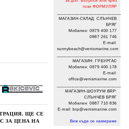
за доп. въпроси или чрез
този
ФОРМУЛЯР
__________________________
МАГАЗИН-СКЛАД: СЛЪНЧЕВ
БРЯГ
Мобилен: 0879 400 177
0887 261 746
E-mail:
sunnybeach@venismarine.com
__________________________
МАГАЗИН: ГР.БУРГАС
Мобилен: 0879 400 178
E-mail:
Добави в желани
office@venismarine.com
____________________
______
МАГАЗИН-ШОУРУМ BRP:
СЛЪНЧЕВ БРЯГ
Мобилен:
0887 710 836
E-mail: brp@venismarine.com
ТРАЦИЯ. ЩЕ СЕ
С ЗА ЦЕНА НА
Виж къде се намираме