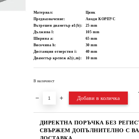
Материал:
Цинк
Предназначение:
Аноди КОРПУС
Вътрешен диаметър ø1(b):
25
mm
Дължина l:
105
mm
Ширина a:
65
mm
Височина h:
30
mm
Дистанция отверстия i:
40
mm
Диаметър крепеж ø2(c,m):
10
mm
В наличност
ДИРЕКТНА ПОРЪЧКА БЕЗ РЕГИС
СВЪРЖЕМ ДОПЪЛНИТЕЛНО С ВА
ДОСТАВКА.