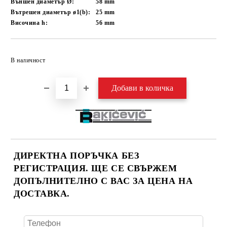
Външен диаметър Ø:
58
mm
Вътрешен диаметър ø1(b):
25
mm
Височина h:
56
mm
Добави в желани
В наличност
ДИРЕКТНА ПОРЪЧКА БЕЗ
РЕГИСТРАЦИЯ. ЩЕ СЕ СВЪРЖЕМ
ДОПЪЛНИТЕЛНО С ВАС ЗА ЦЕНА НА
ДОСТАВКА.